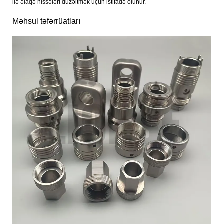
ilə əlaqə hissələri düzəltmək üçün istifadə olunur.
Məhsul təfərrüatları