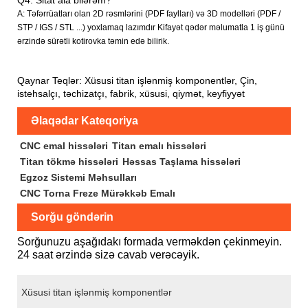
Q4: Sitat ala bilərəm?
A: Təfərrüatları olan 2D rəsmlərini (PDF faylları) və 3D modelləri (PDF /
STP / IGS / STL ...) yoxlamaq lazımdır Kifayət qədər məlumatla 1 iş günü
ərzində sürətli kotirovka təmin edə bilirik.
Qaynar Teqlər: Xüsusi titan işlənmiş komponentlər, Çin,
istehsalçı, təchizatçı, fabrik, xüsusi, qiymət, keyfiyyət
Əlaqədar Kateqoriya
CNC emal hissələri
Titan emalı hissələri
Titan tökmə hissələri
Həssas Taşlama hissələri
Egzoz Sistemi Məhsulları
CNC Torna Freze Mürəkkəb Emalı
Sorğu göndərin
Sorğunuzu aşağıdakı formada verməkdən çekinmeyin.
24 saat ərzində sizə cavab verəcəyik.