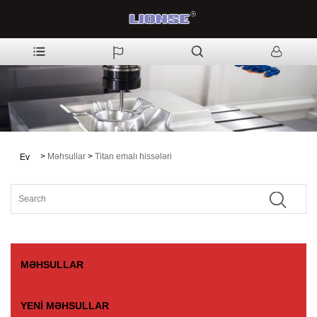
>
Məhsullar
>
Titan emalı hissələri
Ev
MƏHSULLAR
YENI MƏHSULLAR