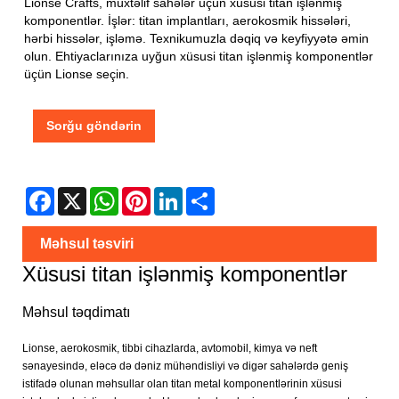
Lionse Crafts, müxtəlif sahələr üçün xüsusi titan işlənmiş
komponentlər. İşlər: titan implantları, aerokosmik hissələri,
hərbi hissələr, işləmə. Texnikumuzla dəqiq və keyfiyyətə əmin
olun. Ehtiyaclarınıza uyğun xüsusi titan işlənmiş komponentlər
üçün Lionse seçin.
Sorğu göndərin
Facebook
X
WhatsApp
Pinterest
LinkedIn
Share
Məhsul təsviri
Xüsusi titan işlənmiş komponentlər
Məhsul təqdimatı
Lionse, aerokosmik, tibbi cihazlarda, avtomobil, kimya və neft
sənayesində, eləcə də dəniz mühəndisliyi və digər sahələrdə geniş
istifadə olunan məhsullar olan titan metal komponentlərinin xüsusi