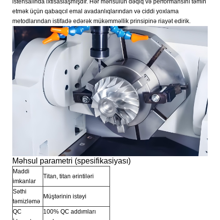
istehsalında ixtisaslaşmışdır. Hər məhsulun dəqiq və performansını təmin
etmək üçün qabaqcıl emal avadanlıqlarından və ciddi yoxlama
metodlarından istifadə edərək mükəmməllik prinsipinə riayət edirik.
Məhsul parametri (spesifikasiyası)
Maddi
Titan, titan ərintiləri
imkanlar
Səthi
Müştərinin istəyi
təmizləmə
QC
100% QC addımları