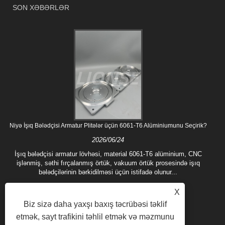
SON XƏBƏRLƏR
Niyə İşıq Bələdçisi Armatur Plitələr üçün 6061-T6 Alüminiumunu Seçirik?
2026/06/24
İşıq bələdçisi armatur lövhəsi, material 6061-T6 alüminium, CNC
işlənmiş, səthi fırçalanmış örtük, vakuum örtük prosesində işıq
bələdçilərinin bərkidilməsi üçün istifadə olunur...
X
Biz sizə daha yaxşı baxış təcrübəsi təklif
etmək, sayt trafikini təhlil etmək və məzmunu