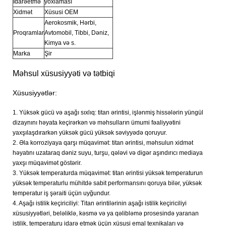
İdarəetmə
yoxlaması
Xidmət
Xüsusi OEM
Aerokosmik, Hərbi,
Proqramlar
Avtomobil, Tibbi, Dəniz,
Kimya və s.
Marka
Şir
Məhsul xüsusiyyəti və tətbiqi
Xüsusiyyətlər:
1. Yüksək gücü və aşağı sıxlıq: titan ərintisi, işlənmiş hissələrin yüngül
dizaynını həyata keçirərkən və məhsulların ümumi fəaliyyətini
yaxşılaşdırarkən yüksək gücü yüksək səviyyədə qoruyur.
2. Əla korroziyaya qarşı müqavimət: titan ərintisi, məhsulun xidmət
həyatını uzataraq dəniz suyu, turşu, qələvi və digər aşındırıcı mediaya
yaxşı müqavimət göstərir.
3. Yüksək temperaturda müqavimət: titan ərintisi yüksək temperaturun
yüksək temperaturlu mühitdə sabit performansını qoruya bilər, yüksək
temperatur iş şəraiti üçün uyğundur.
4. Aşağı istilik keçiriciliyi: Titan ərintilərinin aşağı istilik keçiriciliyi
xüsusiyyətləri, beləliklə, kəsmə və ya qəlibləmə prosesində yaranan
istilik, temperaturu idarə etmək üçün xüsusi emal texnikaları və