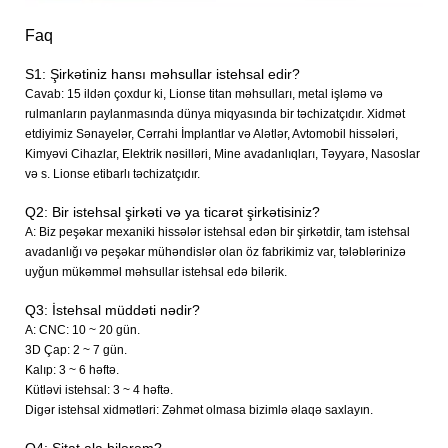
Faq
S1: Şirkətiniz hansı məhsullar istehsal edir?
Cavab: 15 ildən çoxdur ki, Lionse titan məhsulları, metal işləmə və
rulmanların paylanmasında dünya miqyasında bir təchizatçıdır. Xidmət
etdiyimiz Sənayelər, Cərrahi İmplantlar və Alətlər, Avtomobil hissələri,
Kimyəvi Cihazlar, Elektrik nəsilləri, Mine avadanlıqları, Təyyarə, Nasoslar
və s. Lionse etibarlı təchizatçıdır.
Q2: Bir istehsal şirkəti və ya ticarət şirkətisiniz?
A: Biz peşəkar mexaniki hissələr istehsal edən bir şirkətdir, tam istehsal
avadanlığı və peşəkar mühəndislər olan öz fabrikimiz var, tələblərinizə
uyğun mükəmməl məhsullar istehsal edə bilərik.
Q3: İstehsal müddəti nədir?
A: CNC: 10 ~ 20 gün.
3D Çap: 2 ~ 7 gün.
Kalıp: 3 ~ 6 həftə.
Kütləvi istehsal: 3 ~ 4 həftə.
Digər istehsal xidmətləri: Zəhmət olmasa bizimlə əlaqə saxlayın.