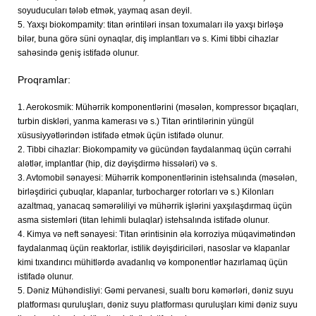
soyuducuları tələb etmək, yaymaq asan deyil.
5. Yaxşı biokompamity: titan ərintiləri insan toxumaları ilə yaxşı birləşə
bilər, buna görə süni oynaqlar, diş implantları və s. Kimi tibbi cihazlar
sahəsində geniş istifadə olunur.
Proqramlar:
1. Aerokosmik: Mühərrik komponentlərini (məsələn, kompressor bıçaqları,
turbin diskləri, yanma kamerası və s.) Titan ərintilərinin yüngül
xüsusiyyətlərindən istifadə etmək üçün istifadə olunur.
2. Tibbi cihazlar: Biokompamity və gücündən faydalanmaq üçün cərrahi
alətlər, implantlar (hip, diz dəyişdirmə hissələri) və s.
3. Avtomobil sənayesi: Mühərrik komponentlərinin istehsalında (məsələn,
birləşdirici çubuqlar, klapanlar, turbocharger rotorları və s.) Kilonları
azaltmaq, yanacaq səmərəliliyi və mühərrik işlərini yaxşılaşdırmaq üçün
asma sistemləri (titan lehimli bulaqlar) istehsalında istifadə olunur.
4. Kimya və neft sənayesi: Titan ərintisinin əla korroziya müqavimətindən
faydalanmaq üçün reaktorlar, istilik dəyişdiriciləri, nasoslar və klapanlar
kimi tıxandırıcı mühitlərdə avadanlıq və komponentlər hazırlamaq üçün
istifadə olunur.
5. Dəniz Mühəndisliyi: Gəmi pervanesi, sualtı boru kəmərləri, dəniz suyu
platforması quruluşları, dəniz suyu platforması quruluşları kimi dəniz suyu