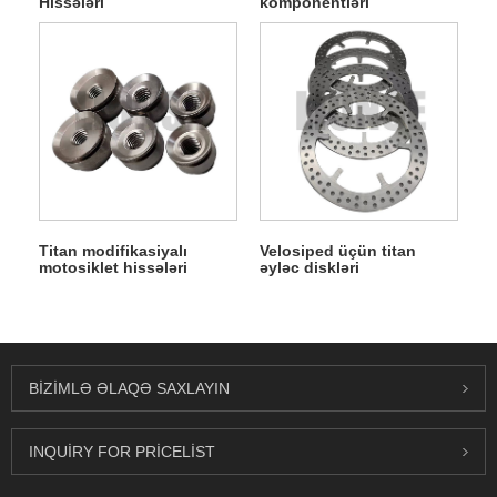
Hissələri
komponentləri
Titan modifikasiyalı
Velosiped üçün titan
motosiklet hissələri
əyləc diskləri
BIZIMLƏ ƏLAQƏ SAXLAYIN
INQUIRY FOR PRICELIST