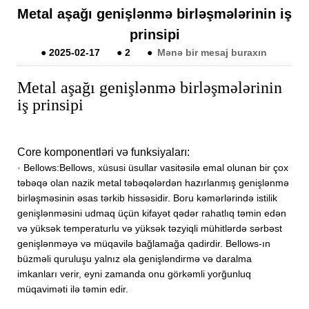
Metal aşağı genişlənmə birləşmələrinin iş
prinsipi
●
2025-02-17
●
2
●
Mənə bir mesaj buraxın
Metal aşağı genişlənmə birləşmələrinin
iş prinsipi
Core komponentləri və funksiyaları:
· Bellows:
Bellows, xüsusi üsullar vasitəsilə emal olunan bir çox
təbəqə olan nazik metal təbəqələrdən hazırlanmış genişlənmə
birləşməsinin əsas tərkib hissəsidir. Boru kəmərlərində istilik
genişlənməsini udmaq üçün kifayət qədər rahatlıq təmin edən
və yüksək temperaturlu və yüksək təzyiqli mühitlərdə sərbəst
genişlənməyə və müqavilə bağlamağa qadirdir. Bellows-ın
büzməli quruluşu yalnız əla genişləndirmə və daralma
imkanları verir, eyni zamanda onu görkəmli yorğunluq
müqaviməti ilə təmin edir.