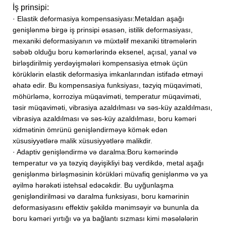
İş prinsipi:
· Elastik deformasiya kompensasiyası:
Metaldan aşağı
genişlənmə birgə iş prinsipi əsasən, istilik deformasiyası,
mexaniki deformasiyanın və müxtəlif mexaniki titrəmələrin
səbəb olduğu boru kəmərlərində eksenel, açısal, yanal və
birləşdirilmiş yerdəyişmələri kompensasiya etmək üçün
körüklərin elastik deformasiya imkanlarından istifadə etməyi
əhatə edir. Bu kompensasiya funksiyası, təzyiq müqaviməti,
möhürləmə, korroziya müqaviməti, temperatur müqaviməti,
təsir müqaviməti, vibrasiya azaldılması və səs-küy azaldılması,
vibrasiya azaldılması və səs-küy azaldılması, boru kəməri
xidmətinin ömrünü genişləndirməyə kömək edən
xüsusiyyətlərə malik xüsusiyyətlərə malikdir.
· Adaptiv genişləndirmə və daralma:
Boru kəmərində
temperatur və ya təzyiq dəyişikliyi baş verdikdə, metal aşağı
genişlənmə birləşməsinin körükləri müvafiq genişlənmə və ya
əyilmə hərəkəti istehsal edəcəkdir. Bu uyğunlaşma
genişləndirilməsi və daralma funksiyası, boru kəmərinin
deformasiyasını effektiv şəkildə mənimsəyir və bununla da
boru kəməri yırtığı və ya bağlantı sızması kimi məsələlərin