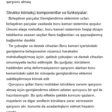
qarşısını almaq.
Struktur köməkçi komponentlər və funksiyalar:
· Birləşdirən parçalar:
Genişləndirmə ekleminin ucları
birləşdirən parçalar vasitəsilə boru kəməri sisteminə qoşulur.
Ümumi əlaqə metodları, boru kəməri sisteminin həqiqi dizayn
tələblərinə əsasən seçilən flans bağlantıları və qaynaqlanmış
bağlantılar daxildir.
· Tie çubuqlar və dəstək cihazları:
Boru kəməri içərisindəki
genişlənmə birləşməsinin nizamsız hərəkətini
məhdudlaşdırmaq üçün, qalstuk çubuqları və dəstək cihazları
ümumiyyətlə təchiz edilmişdir. Bu qurğular, körüklərin
həddindən artıq deformasiyasının qarşısını alarkən boru
kəmərindəki sabit bir mövqedə genişləndirmə eklemini
sabitləşdirməyə kömək edir.
· Qoruyucu qollar:
Xarici mühitdən körüklərə zərərin qarşısını
almaq üçün genişləndirmə eklemi adətən qoruyucu bir qol ilə
hazırlanmışdır. Bu qolu effektiv şəkildə korroziv qazların,
mayelərin və digər amillərin körüklərə zərər verməsinin
qarşısını alır, bununla da avadanlıqların xidmət həyatını
uzadır.