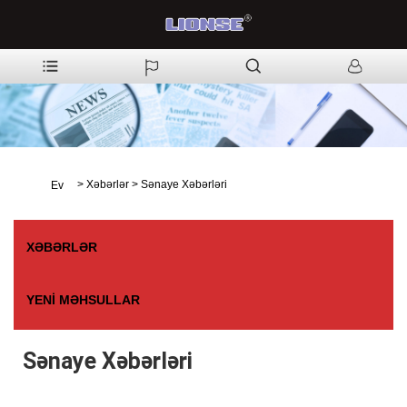
>
Xəbərlər
>
Sənaye Xəbərləri
Ev
XƏBƏRLƏR
YENI MƏHSULLAR
Sənaye Xəbərləri