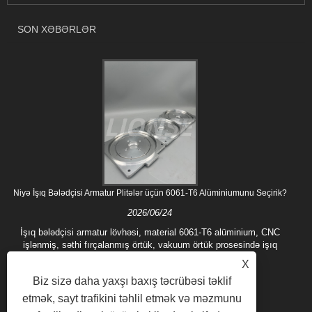
SON XƏBƏRLƏR
Niyə İşıq Bələdçisi Armatur Plitələr üçün 6061-T6 Alüminiumunu Seçirik?
2026/06/24
İşıq bələdçisi armatur lövhəsi, material 6061-T6 alüminium, CNC
işlənmiş, səthi fırçalanmış örtük, vakuum örtük prosesində işıq
bələdçilərinin bərkidilməsi üçün istifadə olunur...
X
Biz sizə daha yaxşı baxış təcrübəsi təklif
etmək, sayt trafikini təhlil etmək və məzmunu