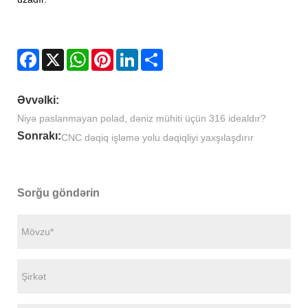
Facebook
X
WhatsApp
Pinterest
LinkedIn
Share
Əvvəlki:
Niyə paslanmayan polad, dəniz mühiti üçün 316 idealdır?
Sonrakı:
CNC dəqiq işləmə yolu dəqiqliyi yaxşılaşdırır
Sorğu göndərin