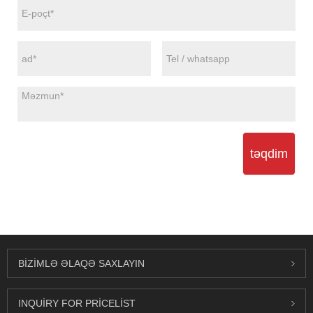
təqdim
BIZIMLƏ ƏLAQƏ SAXLAYIN
INQUIRY FOR PRICELIST