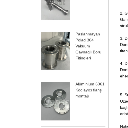
2. G
Gəmi
stru
Paslanmayan
3. D
Polad 304
Dəni
Vakuum
titan
Qaynaqlı Boru
Fitinqləri
4. D
Dəni
əhəm
Alüminium 6061
Kodlayıcı flanş
5. S
montajı
Uzaq
kəşf
ərin
Nəti