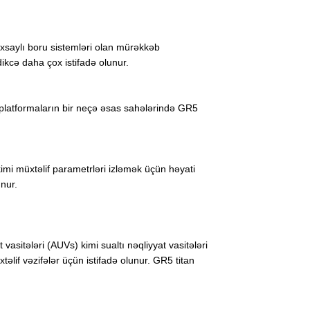
xsaylı boru sistemləri olan mürəkkəb
tdikcə daha çox istifadə olunur.
u platformaların bir neçə əsas sahələrində GR5
kimi müxtəlif parametrləri izləmək üçün həyati
unur.
asitələri (AUVs) kimi sualtı nəqliyyat vasitələri
əlif vəzifələr üçün istifadə olunur. GR5 titan