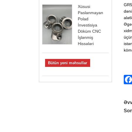
GR5 
Xüsusi
dəni
Paslanmayan
alət
Polad
Əgər
İnvestisiya
xidm
Döküm CNC
üçün
İşlənmiş
Hissələri
istə
kömə
Bütün yeni məhsullar
Əvv
Son