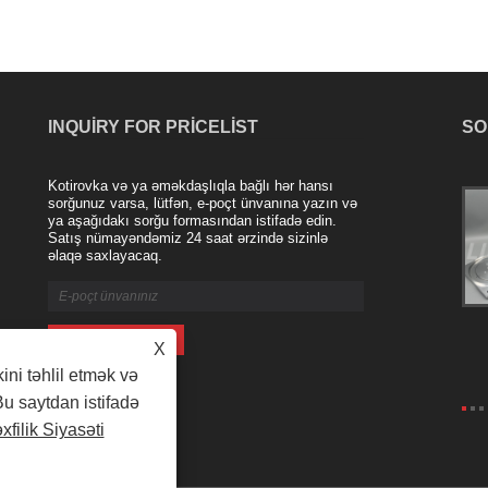
INQUIRY FOR PRICELIST
SO
Kotirovka və ya əməkdaşlıqla bağlı hər hansı
Welcome Foreign Customers To Visit Our
sorğunuz varsa, lütfən, e-poçt ünvanına yazın və
ya aşağıdakı sorğu formasından istifadə edin.
Factory!
Satış nümayəndəmiz 24 saat ərzində sizinlə
2026/05/22
əlaqə saxlayacaq.
On May 18, 2025, foreign customers
visited Qingdao LIONSE Mechanical
Engineering Co., Ltd. The general
manager, Mr. Huo, warmly welcomed the
X
guests who came from afar.
Accompanied ......
kini təhlil etmək və
Bu saytdan istifadə
xfilik Siyasəti