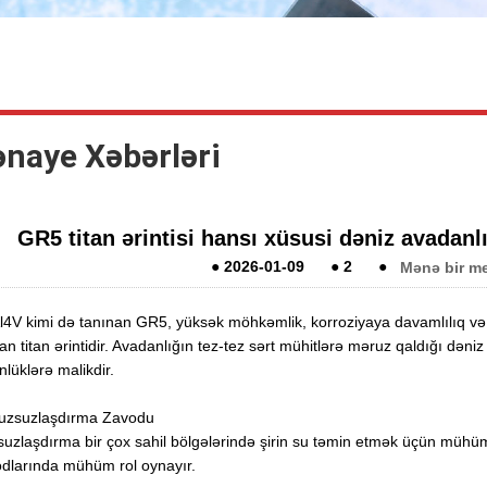
ənaye Xəbərləri
GR5 titan ərintisi hansı xüsusi dəniz avadanlı
●
2026-01-09
●
2
●
Mənə bir me
l4V kimi də tanınan GR5, yüksək möhkəmlik, korroziyaya davamlılıq və y
an titan ərintidir. Avadanlığın tez-tez sərt mühitlərə məruz qaldığı dəniz
nlüklərə malikdir.
uzsuzlaşdırma Zavodu
uzlaşdırma bir çox sahil bölgələrində şirin su təmin etmək üçün mühüm
dlarında mühüm rol oynayır.