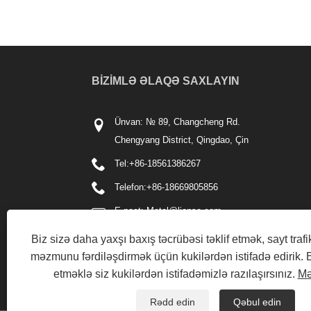
BIZIMLƏ ƏLAQƏ SAXLAYIN
Ünvan: № 89, Changcheng Rd.
Chengyang District, Qingdao, Çin
Tel:
+86-18561386267
Telefon:
+86-18669805856
E-poçt:
Metal@lionse.com
Biz sizə daha yaxşı baxış təcrübəsi təklif etmək, sayt trafi
məzmunu fərdiləşdirmək üçün kukilərdən istifadə edirik. 
etməklə siz kukilərdən istifadəmizlə razılaşırsınız.
Mə
Rədd edin
Qəbul edin