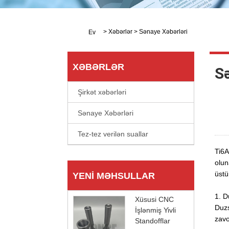
>
Xəbərlər
>
Sənaye Xəbərləri
Ev
XƏBƏRLƏR
S
Şirkət xəbərləri
Sənaye Xəbərləri
Tez-tez verilən suallar
Ti6A
olun
üstü
YENI MƏHSULLAR
1. D
Xüsusi CNC
Duzs
İşlənmiş Yivli
zavo
Standofflar