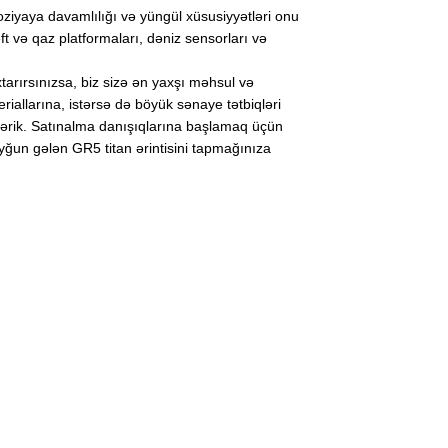
roziyaya davamlılığı və yüngül xüsusiyyətləri onu
t və qaz platformaları, dəniz sensorları və
tarırsınızsa, biz sizə ən yaxşı məhsul və
riallarına, istərsə də böyük sənaye tətbiqləri
bilərik. Satınalma danışıqlarına başlamaq üçün
 uyğun gələn GR5 titan ərintisini tapmağınıza