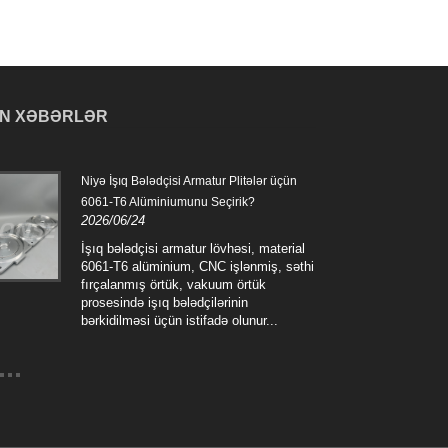
N XƏBƏRLƏR
Niyə İşıq Bələdçisi Armatur Plitələr üçün
CNC 
6061-T6 Alüminiumunu Seçirik?
hans
2026/06/24
2026
İşıq bələdçisi armatur lövhəsi, material
CNC 
6061-T6 alüminium, CNC işlənmiş, səthi
prose
fırçalanmış örtük, vakuum örtük
məsl
prosesində işıq bələdçilərinin
təhl
bərkidilməsi üçün istifadə olunur...
keçi