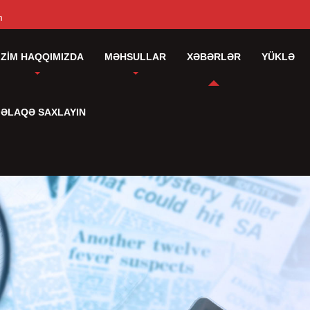
m
IZIM HAQQIMIZDA
MƏHSULLAR
XƏBƏRLƏR
YÜKLƏ
 ƏLAQƏ SAXLAYIN