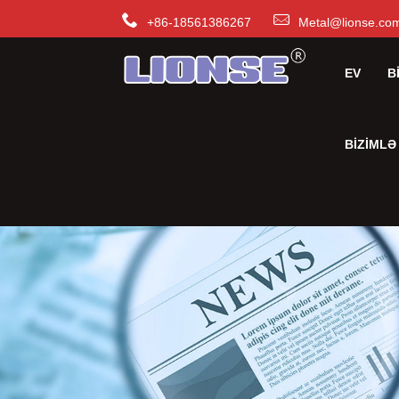
+86-18561386267
Metal@lionse.co
EV
B
BIZIMLƏ