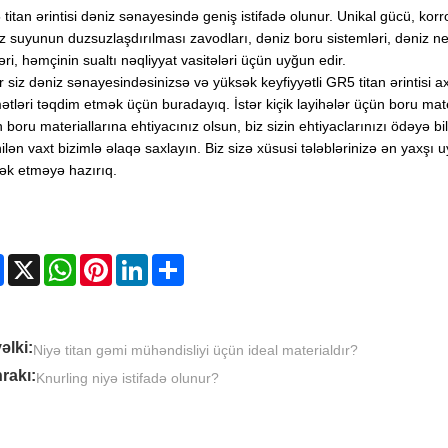
titan ərintisi dəniz sənayesində geniş istifadə olunur. Unikal gücü, kor
z suyunun duzsuzlaşdırılması zavodları, dəniz boru sistemləri, dəniz nef
ləri, həmçinin sualtı nəqliyyat vasitələri üçün uyğun edir.
 siz dəniz sənayesindəsinizsə və yüksək keyfiyyətli GR5 titan ərintisi ax
ətləri təqdim etmək üçün buradayıq. İstər kiçik layihələr üçün boru mate
 boru materiallarına ehtiyacınız olsun, biz sizin ehtiyaclarınızı ödəyə 
nilən vaxt bizimlə əlaqə saxlayın. Biz sizə xüsusi tələblərinizə ən yaxşı
k etməyə hazırıq.
Facebook
X
WhatsApp
Pinterest
LinkedIn
Share
əlki:
Niyə titan gəmi mühəndisliyi üçün ideal materialdır?
rakı:
Knurling niyə istifadə olunur?