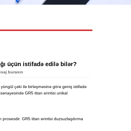
Live
ğı üçün istifadə edilə bilər?
saj buraxın
üngül çəki ilə birləşməsinə görə geniş istifadə
 sənayesində GR5 titan ərintisi unikal
 prosesdir. GR5 titan ərintisi duzsuzlaşdırma