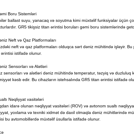
əmi Boru Sistemləri
lər ballast suyu, yanacaq və soyutma kimi müxtəlif funksiyalar üçün ço
kturlardır. GR5 tikişsiz titan ərintisi boruları gəmi boru sistemlərində ge
əniz Neft və Qaz Platformaları
zdəki neft və qaz platformaları olduqca sərt dəniz mühitində işləyir. B
 ərintisi istifadə olunur.
əniz Sensorları və Alətləri
z sensorları və alətləri dəniz mühitində temperatur, təzyiq və duzluluq 
iyyət kəsb edir. Bu cihazların istehsalında GR5 titan ərintisi istifadə ol
ualtı Nəqliyyat vasitələri
dan idarə olunan nəqliyyat vasitələri (ROV) və avtonom sualtı nəqliyyat v
iyyat, yoxlama və texniki xidmət də daxil olmaqla dəniz mühitlərində müxt
tisi bu avtomobillərdə müxtəlif üsullarla istifadə olunur.
cə