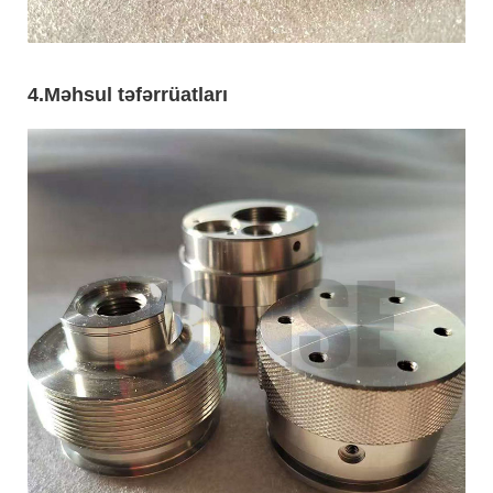
4.
Məhsul təfərrüatları