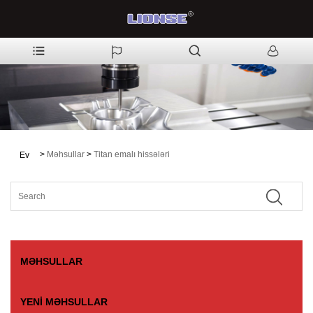
>
Məhsullar
>
Titan emalı hissələri
Ev
MƏHSULLAR
YENI MƏHSULLAR