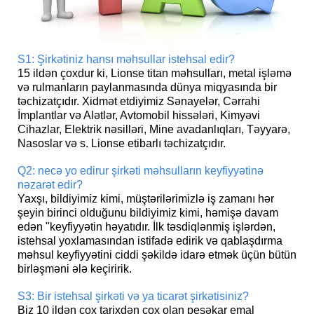
S1: Şirkətiniz hansı məhsullar istehsal edir?
15 ildən çoxdur ki, Lionse titan məhsulları, metal işləmə
və rulmanların paylanmasında dünya miqyasında bir
təchizatçıdır. Xidmət etdiyimiz Sənayelər, Cərrahi
İmplantlar və Alətlər, Avtomobil hissələri, Kimyəvi
Cihazlar, Elektrik nəsilləri, Mine avadanlıqları, Təyyarə,
Nasoslar və s. Lionse etibarlı təchizatçıdır.
Q2: necə yo edir
ur şirkəti məhsulların keyfiyyətinə
nəzarət edir?
Yaxşı, bildiyimiz kimi, müştərilərimizlə iş zamanı hər
şeyin birinci olduğunu bildiyimiz kimi, həmişə davam
edən "keyfiyyətin həyatıdır. İlk təsdiqlənmiş işlərdən,
istehsal yoxlamasından istifadə edirik və qablaşdırma
məhsul keyfiyyətini ciddi şəkildə idarə etmək üçün bütün
birləşməni ələ keçiririk.
S3: Bir istehsal şirkəti və ya ticarət şirkətisiniz?
Biz 10 ildən çox tarixdən çox olan peşəkar emal