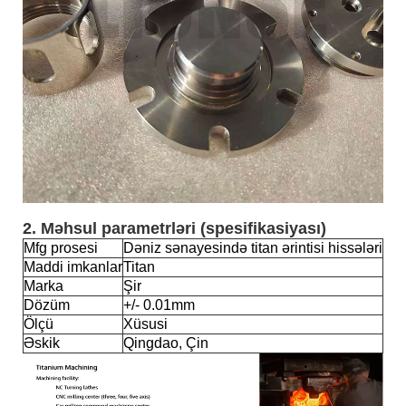
2. Məhsul parametrləri (spesifikasiyası)
Mfg prosesi
Dəniz sənayesində titan ərintisi hissələri
Maddi imkanlar
Titan
Marka
Şir
Dözüm
+/- 0.01mm
Ölçü
Xüsusi
Əskik
Qingdao, Çin