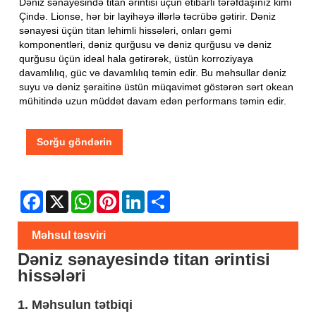
Dəniz sənayesində titan ərintisi üçün etibarlı tərəfdaşınız kimi
Çində. Lionse, hər bir layihəyə illərlə təcrübə gətirir. Dəniz
sənayesi üçün titan lehimli hissələri, onları gəmi
komponentləri, dəniz qurğusu və dəniz qurğusu və dəniz
qurğusu üçün ideal hala gətirərək, üstün korroziyaya
davamlılıq, güc və davamlılıq təmin edir. Bu məhsullar dəniz
suyu və dəniz şəraitinə üstün müqavimət göstərən sərt okean
mühitində uzun müddət davam edən performans təmin edir.
Sorğu göndərin
Facebook
X
WhatsApp
Pinterest
LinkedIn
Share
Məhsul təsviri
Dəniz sənayesində titan ərintisi
hissələri
1. Məhsulun tətbiqi