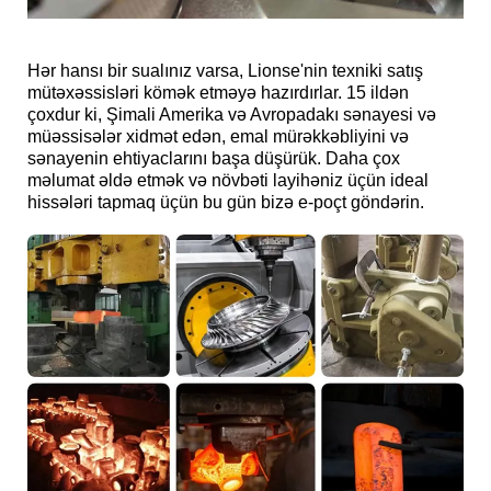
Hər hansı bir sualınız varsa, Lionse'nin texniki satış
mütəxəssisləri kömək etməyə hazırdırlar. 15 ildən
çoxdur ki, Şimali Amerika və Avropadakı sənayesi və
müəssisələr xidmət edən, emal mürəkkəbliyini və
sənayenin ehtiyaclarını başa düşürük. Daha çox
məlumat əldə etmək və növbəti layihəniz üçün ideal
hissələri tapmaq üçün bu gün bizə e-poçt göndərin.