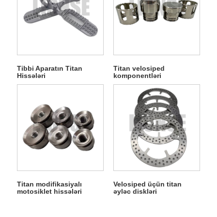
Tibbi Aparatın Titan
Titan velosiped
Hissələri
komponentləri
Titan modifikasiyalı
Velosiped üçün titan
motosiklet hissələri
əyləc diskləri