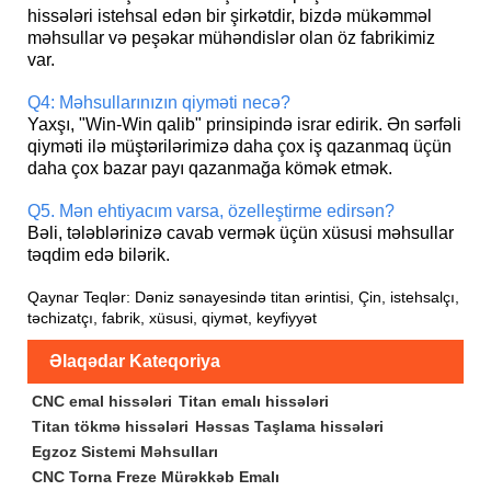
hissələri istehsal edən bir şirkətdir, bizdə mükəmməl
məhsullar və peşəkar mühəndislər olan öz fabrikimiz
var.
Q4: Məhsullarınızın qiyməti necə?
Yaxşı, "Win-Win qalib" prinsipində israr edirik. Ən sərfəli
qiyməti ilə müştərilərimizə daha çox iş qazanmaq üçün
daha çox bazar payı qazanmağa kömək etmək.
Q5. Mən ehtiyacım varsa, özelleştirme edirsən?
Bəli, tələblərinizə cavab vermək üçün xüsusi məhsullar
təqdim edə bilərik.
Qaynar Teqlər: Dəniz sənayesində titan ərintisi, Çin, istehsalçı,
təchizatçı, fabrik, xüsusi, qiymət, keyfiyyət
Əlaqədar Kateqoriya
CNC emal hissələri
Titan emalı hissələri
Titan tökmə hissələri
Həssas Taşlama hissələri
Egzoz Sistemi Məhsulları
CNC Torna Freze Mürəkkəb Emalı