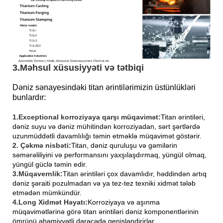
3.
Məhsul xüsusiyyəti və tətbiqi
Dəniz sənayesindəki titan ərintilərimizin üstünlükləri
bunlardır:
1.Exceptional korroziyaya qarşı müqavimət:
Titan ərintiləri,
dəniz suyu və dəniz mühitindən korroziyadan, sərt şərtlərdə
uzunmüddətli davamlılığı təmin etməklə müqavimət göstərir.
2. Çəkmə nisbəti:
Titan, dəniz quruluşu və gəmilərin
səmərəliliyini və performansını yaxşılaşdırmaq, yüngül olmaq,
yüngül güclə təmin edir.
3.Müqavernlik:
Titan ərintiləri çox davamlıdır, həddindən artıq
dəniz şəraiti pozulmadan və ya tez-tez texniki xidmət tələb
etmədən mümkündür.
4.Long Xidmət Həyatı:
Korroziyaya və aşınma
müqavimətlərinə görə titan ərintiləri dəniz komponentlərinin
ömrünü əhəmiyyətli dərəcədə genişləndirirlər.