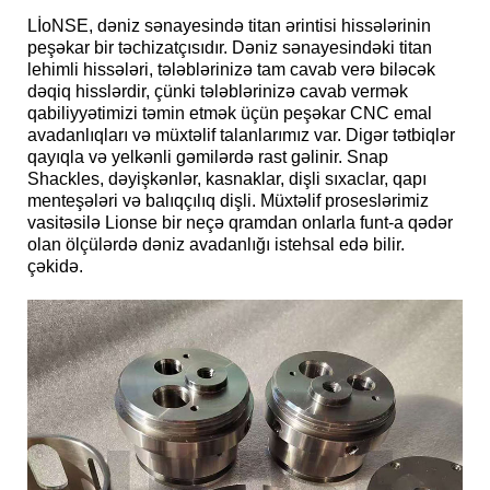
L
İo
NSE, dəniz sənayesində titan ərintisi hissələrinin
peşəkar bir təchizatçısıdır. Dəniz sənayesindəki titan
lehimli hissələri, tələblərinizə tam cavab verə biləcək
dəqiq hisslərdir, çünki tələblərinizə cavab vermək
qabiliyyətimizi təmin etmək üçün peşəkar CNC emal
avadanlıqları və müxtəlif talanlarımız var. Digər tətbiqlər
qayıqla və yelkənli gəmilərdə rast gəlinir. Snap
Shackles, dəyişkənlər, kasnaklar, dişli sıxaclar, qapı
menteşələri və balıqçılıq dişli. Müxtəlif proseslərimiz
vasitəsilə Lionse bir neçə qramdan onlarla funt-a qədər
olan ölçülərdə dəniz avadanlığı istehsal edə bilir.
çəkidə.