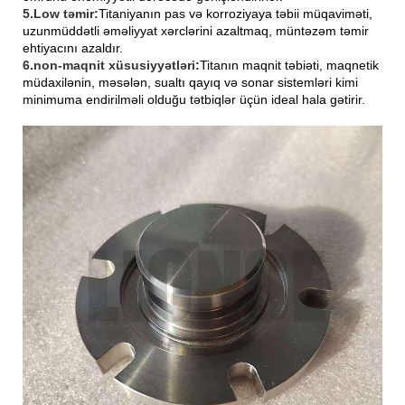
5.Low təmir:
Titaniyanın pas və korroziyaya təbii müqaviməti,
uzunmüddətli əməliyyat xərclərini azaltmaq, müntəzəm təmir
ehtiyacını azaldır.
6.non-maqnit xüsusiyyətləri:
Titanın maqnit təbiəti, maqnetik
müdaxilənin, məsələn, sualtı qayıq və sonar sistemləri kimi
minimuma endirilməli olduğu tətbiqlər üçün ideal hala gətirir.