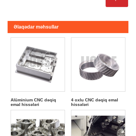
Əlaqədar məhsullar
Alüminium CNC dəqiq
4 oxlu CNC dəqiq emal
emal hissələri
hissələri