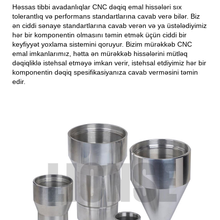
Həssas tibbi avadanlıqlar CNC dəqiq emal hissələri sıx
tolerantlıq və performans standartlarına cavab verə bilər. Biz
ən ciddi sənaye standartlarına cavab verən və ya üstələdiyimiz
hər bir komponentin olmasını təmin etmək üçün ciddi bir
keyfiyyət yoxlama sistemini qoruyur. Bizim mürəkkəb CNC
emal imkanlarımız, hətta ən mürəkkəb hissələrini mütləq
dəqiqliklə istehsal etməyə imkan verir, istehsal etdiyimiz hər bir
komponentin dəqiq spesifikasiyanıza cavab verməsini təmin
edir.