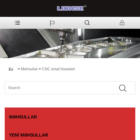
>
Məhsullar
>
CNC emal hissələri
Ev
MƏHSULLAR
YENI MƏHSULLAR