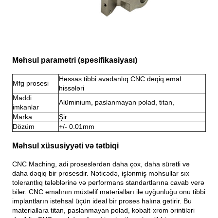
Məhsul parametri (spesifikasiyası)
Həssas tibbi avadanlıq CNC dəqiq emal
Mfg prosesi
hissələri
Maddi
Alüminium, paslanmayan polad, titan,
imkanlar
Marka
Şir
Dözüm
+/- 0.01mm
Məhsul xüsusiyyəti və tətbiqi
CNC Maching, adi proseslərdən daha çox, daha sürətli və
daha dəqiq bir prosesdir. Nəticədə, işlənmiş məhsullar sıx
tolerantlıq tələblərinə və performans standartlarına cavab verə
bilər. CNC emalının müxtəlif materialları ilə uyğunluğu onu tibbi
implantların istehsal üçün ideal bir proses halına gətirir. Bu
materiallara titan, paslanmayan polad, kobalt-xrom ərintiləri