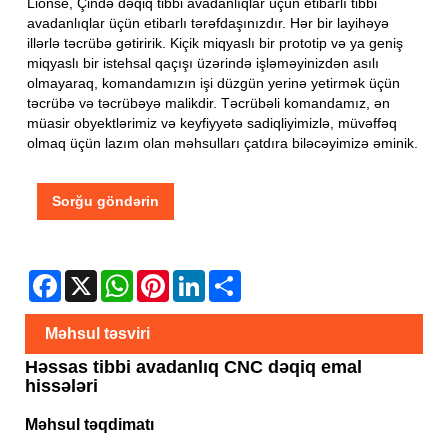
Lionse, Çində dəqiq tibbi avadanlıqlar üçün etibarlı tibbi
avadanlıqlar üçün etibarlı tərəfdaşınızdır. Hər bir layihəyə
illərlə təcrübə gətiririk. Kiçik miqyaslı bir prototip və ya geniş
miqyaslı bir istehsal qaçışı üzərində işləməyinizdən asılı
olmayaraq, komandamızın işi düzgün yerinə yetirmək üçün
təcrübə və təcrübəyə malikdir. Təcrübəli komandamız, ən
müasir obyektlərimiz və keyfiyyətə sadiqliyimizlə, müvəffəq
olmaq üçün lazım olan məhsulları çatdıra biləcəyimizə əminik.
Sorğu göndərin
Facebook
X
WhatsApp
Pinterest
LinkedIn
Share
Məhsul təsviri
Həssas tibbi avadanlıq CNC dəqiq emal
hissələri
Məhsul təqdimatı