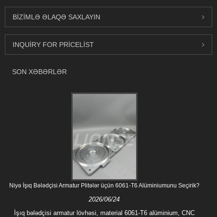
BIZIMLƏ ƏLAQƏ SAXLAYIN
INQUIRY FOR PRICELIST
SON XƏBƏRLƏR
Niyə İşıq Bələdçisi Armatur Plitələr üçün 6061-T6 Alüminiumunu Seçirik?
2026/06/24
İşıq bələdçisi armatur lövhəsi, material 6061-T6 alüminium, CNC