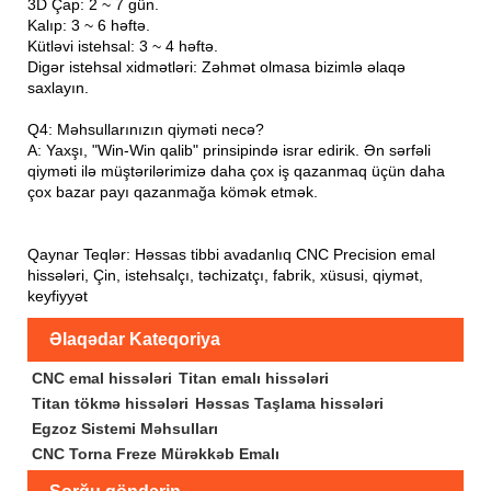
3D Çap: 2 ~ 7 gün.
Kalıp: 3 ~ 6 həftə.
Kütləvi istehsal: 3 ~ 4 həftə.
Digər istehsal xidmətləri: Zəhmət olmasa bizimlə əlaqə
saxlayın.
Q4: Məhsullarınızın qiyməti necə?
A: Yaxşı, "Win-Win qalib" prinsipində israr edirik. Ən sərfəli
qiyməti ilə müştərilərimizə daha çox iş qazanmaq üçün daha
çox bazar payı qazanmağa kömək etmək.
Qaynar Teqlər: Həssas tibbi avadanlıq CNC Precision emal
hissələri, Çin, istehsalçı, təchizatçı, fabrik, xüsusi, qiymət,
keyfiyyət
Əlaqədar Kateqoriya
CNC emal hissələri
Titan emalı hissələri
Titan tökmə hissələri
Həssas Taşlama hissələri
Egzoz Sistemi Məhsulları
CNC Torna Freze Mürəkkəb Emalı