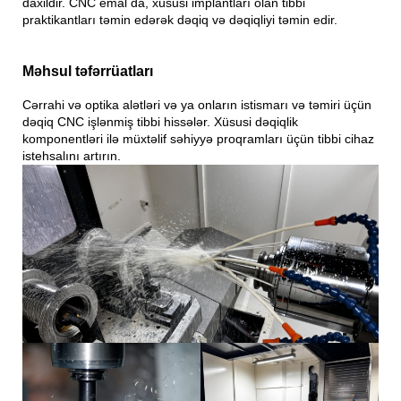
daxildir. CNC emal da, xüsusi implantları olan tibbi
praktikantları təmin edərək dəqiq və dəqiqliyi təmin edir.
Məhsul təfərrüatları
Cərrahi və optika alətləri və ya onların istismarı və təmiri üçün
dəqiq CNC işlənmiş tibbi hissələr. Xüsusi dəqiqlik
komponentləri ilə müxtəlif səhiyyə proqramları üçün tibbi cihaz
istehsalını artırın.