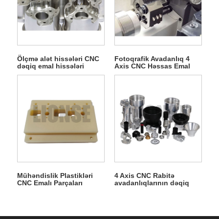
Ölçmə alət hissələri CNC
Fotoqrafik Avadanlıq 4
dəqiq emal hissələri
Axis CNC Həssas Emal
Hissələri
Mühəndislik Plastikləri
4 Axis CNC Rabitə
CNC Emalı Parçaları
avadanlıqlarının dəqiq
işlənməsi hissələri