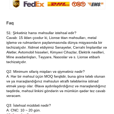
Faq
S1: Şirkətiniz hansı məhsullar istehsal edir?
Cavab: 15 ildən çoxdur ki, Lionse titan məhsulları, metal
işləmə və rulmanların paylanmasında dünya miqyasında bir
təchizatçıdır. Xidmət etdiyimiz Sənayelər, Cərrahi İmplantlar və
Alətlər, Avtomobil hissələri, Kimyəvi Cihazlar, Elektrik nəsilləri,
Mine avadanlıqları, Təyyarə, Nasoslar və s. Lionse etibarlı
təchizatçıdır.
Q2: Minimum sifariş miqdarı və qiymətiniz nədir?
A: Hər bir məhsul üçün MOQ fərqlidir, buna görə tələb olunan
və ya maraqlandığınız məhsulun ətraflı tələblərinə istinad
etmək yaxşı olar. Əlavə aydınlaşdırdığınız və maraqlandığınız
təqdirdə, məhsul linkini göndərin və mümkün qədər tez cavab
verəcəm.
Q3: İstehsal müddəti nədir?
A: CNC: 10 ~ 20 gün.