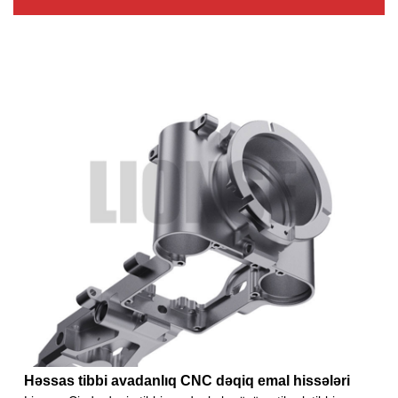
Həssas tibbi avadanlıq CNC dəqiq emal hissələri